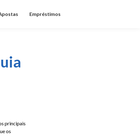
 Apostas
Empréstimos
uia
os principais
ue os