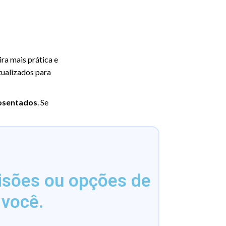
ra mais prática e
tualizados para
posentados
. Se
isões ou opções de
 você.