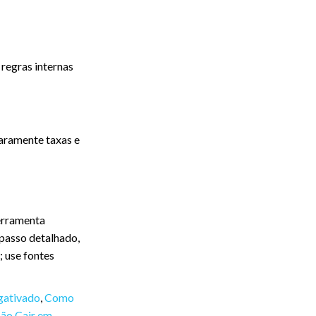
 regras internas
aramente taxas e
erramenta
 passo detalhado,
; use fontes
gativado
,
Como
ão Cair em