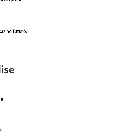
as no futuro.
ise
ra
a