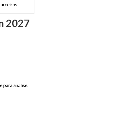
parceiros
m 2027
 para análise.