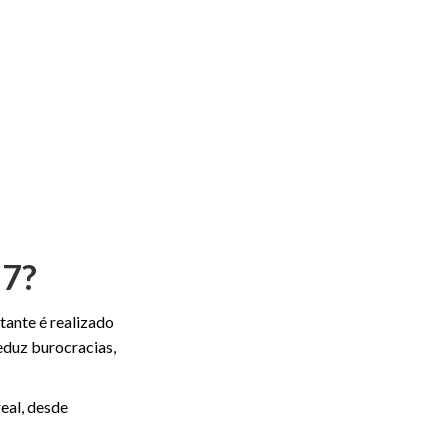
27?
itante é realizado
reduz burocracias,
eal, desde