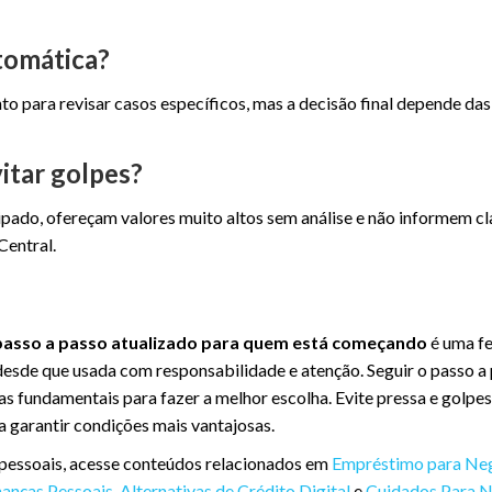
tomática?
to para revisar casos específicos, mas a decisão final depende das
vitar golpes?
ado, ofereçam valores muito altos sem análise e não informem cl
Central.
passo a passo atualizado para quem está começando
é uma f
, desde que usada com responsabilidade e atenção. Seguir o passo a
s fundamentais para fazer a melhor escolha. Evite pressa e golpes
a garantir condições mais vantajosas.
 pessoais, acesse conteúdos relacionados em
Empréstimo para Ne
nanças Pessoais
,
Alternativas de Crédito Digital
e
Cuidados Para N