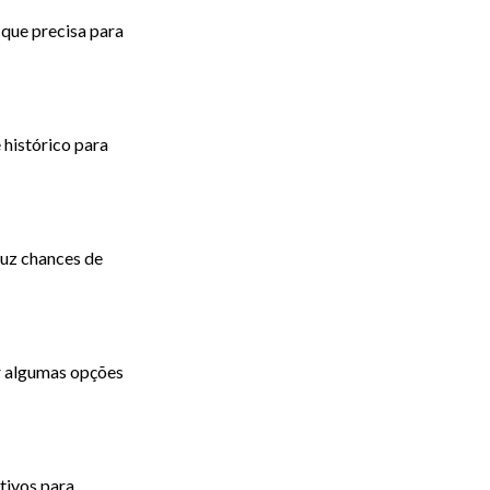
 que precisa para
 histórico para
duz chances de
er algumas opções
tivos para