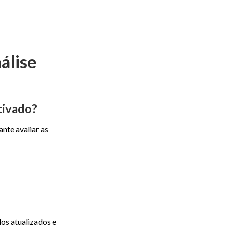
álise
tivado?
nte avaliar as
os atualizados e