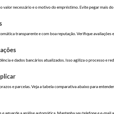
e o valor necessário e o motivo do empréstimo. Evite pegar mais do
s
tomática transparente e com boa reputação. Verifique avaliações e
mações
ncia e dados bancários atualizados. Isso agiliza o processo e re
plicar
 prazos e parcelas. Veja a tabela comparativa abaixo para entend
e aguarde a análise automática. Mantenha seu telefone e e-mail a