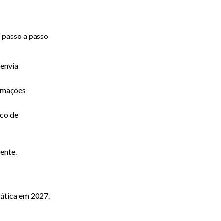
 o passo a passo
 envia
ormações
sco de
ente.
mática em 2027.