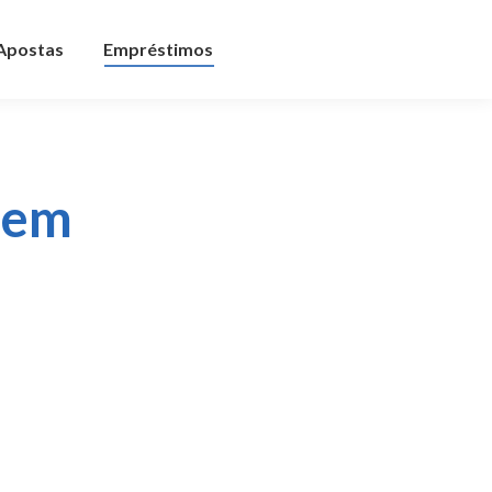
 Apostas
Empréstimos
 em