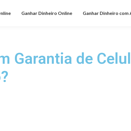
nline
Ganhar Dinheiro Online
Ganhar Dinheiro com
 Garantia de Celul
o?