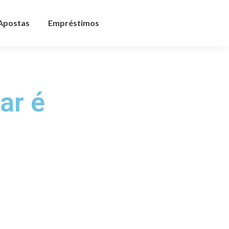
 Apostas
Empréstimos
ar é