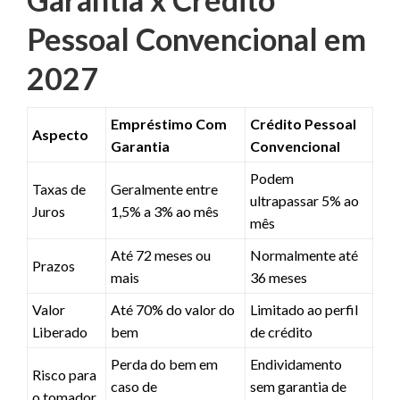
Pessoal Convencional em
2027
Empréstimo Com
Crédito Pessoal
Aspecto
Garantia
Convencional
Podem
Taxas de
Geralmente entre
ultrapassar 5% ao
Juros
1,5% a 3% ao mês
mês
Até 72 meses ou
Normalmente até
Prazos
mais
36 meses
Valor
Até 70% do valor do
Limitado ao perfil
Liberado
bem
de crédito
Perda do bem em
Endividamento
Risco para
caso de
sem garantia de
o tomador