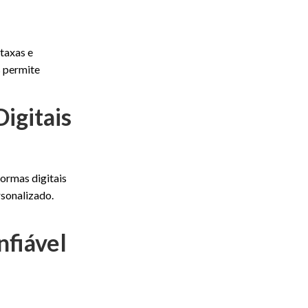
taxas e
s permite
igitais
formas digitais
rsonalizado.
nfiável