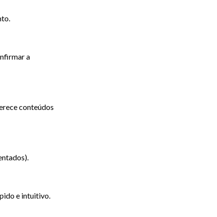
nto.
nfirmar a
erece conteúdos
entados).
ido e intuitivo.