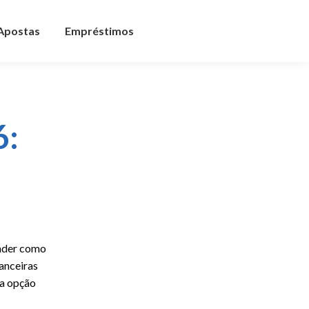
 Apostas
Empréstimos
6:
ender como
nanceiras
ma opção