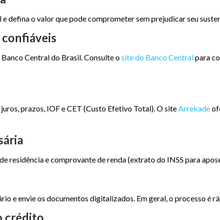
l e defina o valor que pode comprometer sem prejudicar seu suste
 confiáveis
o Banco Central do Brasil. Consulte o
site do Banco Central
para co
uros, prazos, IOF e CET (Custo Efetivo Total). O site
Arrekade
of
sária
e residência e comprovante de renda (extrato do INSS para apos
rio e envie os documentos digitalizados. Em geral, o processo é ráp
o crédito