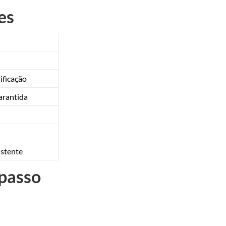
es
ificação
arantida
istente
 passo