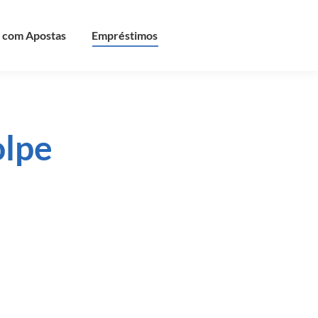
 com Apostas
Empréstimos
olpe