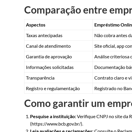
Comparação entre empré
Aspectos
Empréstimo Onlin
Taxas antecipadas
Não cobra antes d
Canal de atendimento
Site oficial, app co
Garantia de aprovação
Análise criteriosa 
Informações solicitadas
Documentação bási
Transparência
Contrato claro e vi
Registro e regulamentação
Registrado no Ban
Como garantir um empré
Pesquise a instituição:
Verifique CNPJ no site da R
(https://www.bcb.gov.br/).
Leia avaliações e reclamações:
Consulte o Reclame