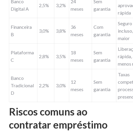
Banco
24
Sem
2,5%
3,2%
aprova
Digital A
meses
garantia
rápida
Seguro
Financeira
36
Com
3,0%
3,8%
incluso
B
meses
garantia
maior
Libera
Plataforma
18
Sem
2,8%
3,5%
rápida,
C
meses
garantia
menos 
Taxas
Banco
12
Sem
competi
Tradicional
2,2%
3,0%
meses
garantia
proces
D
presenc
Riscos comuns ao
contratar empréstimo