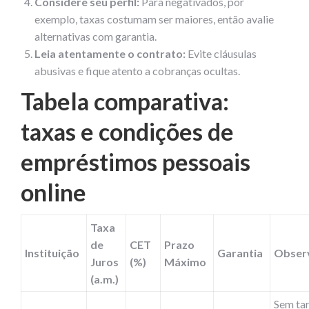
Considere seu perfil:
Para negativados, por
exemplo, taxas costumam ser maiores, então avalie
alternativas com garantia.
Leia atentamente o contrato:
Evite cláusulas
abusivas e fique atento a cobranças ocultas.
Tabela comparativa:
taxas e condições de
empréstimos pessoais
online
Taxa
de
CET
Prazo
Instituição
Garantia
Obser
Juros
(%)
Máximo
(a.m.)
Sem tar