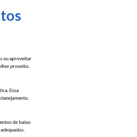
stos
s ou aproveitar
lhor proveito.
ica. Essa
 planejamento.
mentos de baixo
s adequados.