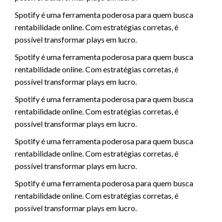
Spotify é uma ferramenta poderosa para quem busca
rentabilidade online. Com estratégias corretas, é
possível transformar plays em lucro.
Spotify é uma ferramenta poderosa para quem busca
rentabilidade online. Com estratégias corretas, é
possível transformar plays em lucro.
Spotify é uma ferramenta poderosa para quem busca
rentabilidade online. Com estratégias corretas, é
possível transformar plays em lucro.
Spotify é uma ferramenta poderosa para quem busca
rentabilidade online. Com estratégias corretas, é
possível transformar plays em lucro.
Spotify é uma ferramenta poderosa para quem busca
rentabilidade online. Com estratégias corretas, é
possível transformar plays em lucro.