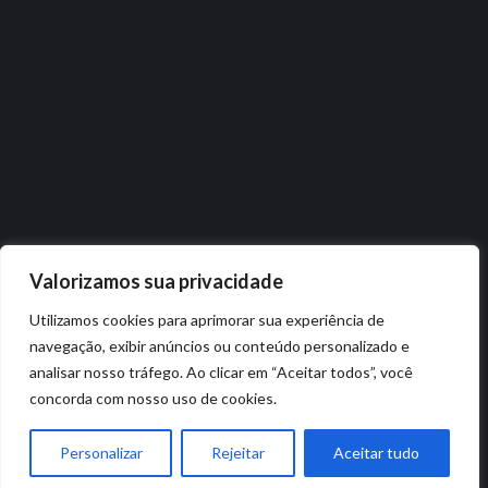
Valorizamos sua privacidade
Utilizamos cookies para aprimorar sua experiência de
navegação, exibir anúncios ou conteúdo personalizado e
analisar nosso tráfego. Ao clicar em “Aceitar todos”, você
concorda com nosso uso de cookies.
Personalizar
Rejeitar
Aceitar tudo