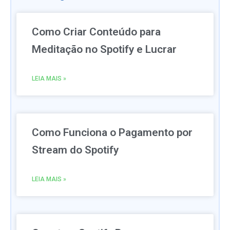
Como Criar Conteúdo para
Meditação no Spotify e Lucrar
LEIA MAIS »
Como Funciona o Pagamento por
Stream do Spotify
LEIA MAIS »