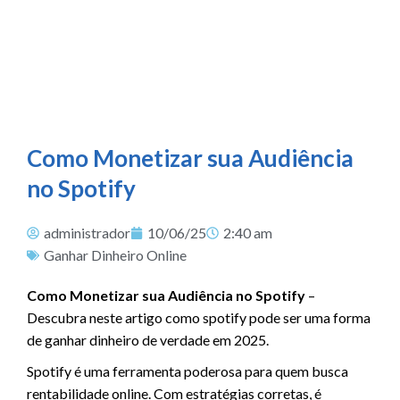
Como Monetizar sua Audiência
no Spotify
administrador
10/06/25
2:40 am
Ganhar Dinheiro Online
Como Monetizar sua Audiência no Spotify
–
Descubra neste artigo como spotify pode ser uma forma
de ganhar dinheiro de verdade em 2025.
Spotify é uma ferramenta poderosa para quem busca
rentabilidade online. Com estratégias corretas, é