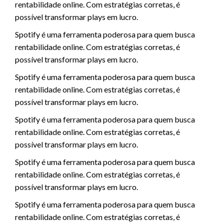
rentabilidade online. Com estratégias corretas, é
possível transformar plays em lucro.
Spotify é uma ferramenta poderosa para quem busca
rentabilidade online. Com estratégias corretas, é
possível transformar plays em lucro.
Spotify é uma ferramenta poderosa para quem busca
rentabilidade online. Com estratégias corretas, é
possível transformar plays em lucro.
Spotify é uma ferramenta poderosa para quem busca
rentabilidade online. Com estratégias corretas, é
possível transformar plays em lucro.
Spotify é uma ferramenta poderosa para quem busca
rentabilidade online. Com estratégias corretas, é
possível transformar plays em lucro.
Spotify é uma ferramenta poderosa para quem busca
rentabilidade online. Com estratégias corretas, é