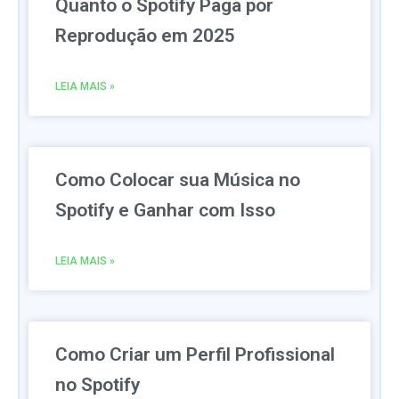
Quanto o Spotify Paga por
Reprodução em 2025
LEIA MAIS »
Como Colocar sua Música no
Spotify e Ganhar com Isso
LEIA MAIS »
Como Criar um Perfil Profissional
no Spotify