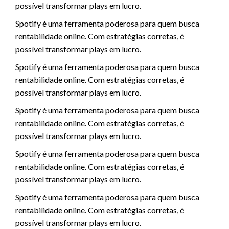
possível transformar plays em lucro.
Spotify é uma ferramenta poderosa para quem busca
rentabilidade online. Com estratégias corretas, é
possível transformar plays em lucro.
Spotify é uma ferramenta poderosa para quem busca
rentabilidade online. Com estratégias corretas, é
possível transformar plays em lucro.
Spotify é uma ferramenta poderosa para quem busca
rentabilidade online. Com estratégias corretas, é
possível transformar plays em lucro.
Spotify é uma ferramenta poderosa para quem busca
rentabilidade online. Com estratégias corretas, é
possível transformar plays em lucro.
Spotify é uma ferramenta poderosa para quem busca
rentabilidade online. Com estratégias corretas, é
possível transformar plays em lucro.