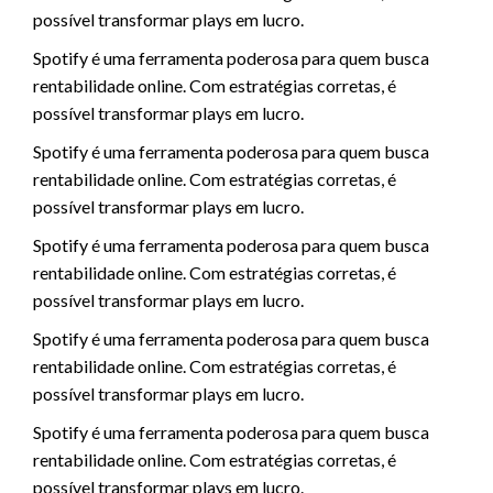
possível transformar plays em lucro.
Spotify é uma ferramenta poderosa para quem busca
rentabilidade online. Com estratégias corretas, é
possível transformar plays em lucro.
Spotify é uma ferramenta poderosa para quem busca
rentabilidade online. Com estratégias corretas, é
possível transformar plays em lucro.
Spotify é uma ferramenta poderosa para quem busca
rentabilidade online. Com estratégias corretas, é
possível transformar plays em lucro.
Spotify é uma ferramenta poderosa para quem busca
rentabilidade online. Com estratégias corretas, é
possível transformar plays em lucro.
Spotify é uma ferramenta poderosa para quem busca
rentabilidade online. Com estratégias corretas, é
possível transformar plays em lucro.