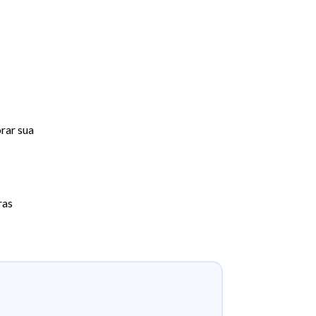
orar sua
ras