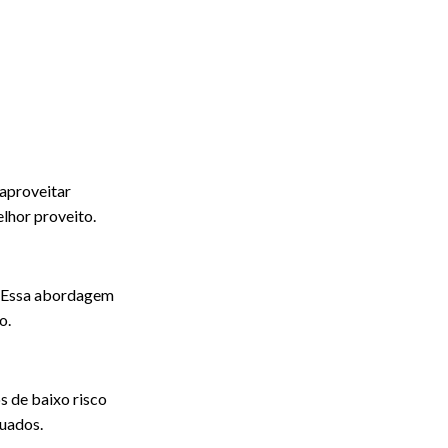
 aproveitar
lhor proveito.
a. Essa abordagem
o.
s de baixo risco
quados.