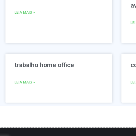
a
LEIA MAIS »
LE
trabalho home office
c
LEIA MAIS »
LE