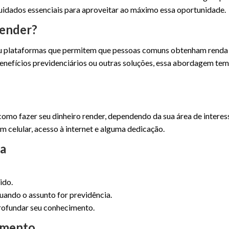
 cuidados essenciais para aproveitar ao máximo essa oportunidade.
render?
s ou plataformas que permitem que pessoas comuns obtenham renda
s, benefícios previdenciários ou outras soluções, essa abordagem t
como fazer seu dinheiro render, dependendo da sua área de interess
m celular, acesso à internet e alguma dedicação.
ça
ido.
uando o assunto for previdência.
rofundar seu conhecimento.
imento