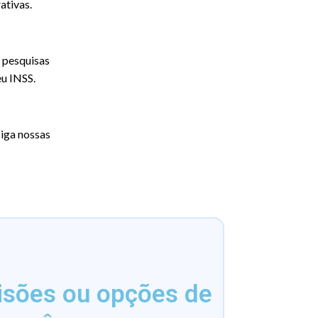
ativas.
 pesquisas
eu INSS.
iga nossas
isões ou opções de