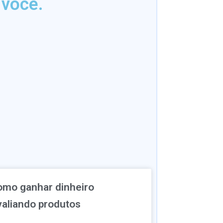
 você.
omo ganhar dinheiro
valiando produtos