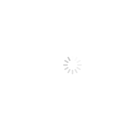
Vaquinhas Online