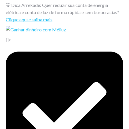
💡 Dica Arrekade: Quer reduzir sua conta de energia
elétrica e conta de luz de forma rápida e sem burocracias?
Clique aqui e saiba mais
.
]]>