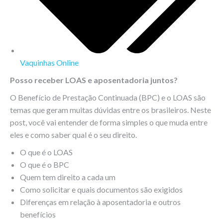
Vaquinhas Online
Posso receber LOAS e aposentadoria juntos?
O Benefício de Prestação Continuada (BPC) e o LOAS são
temas que geram muitas dúvidas entre os brasileiros. Neste
post, você vai entender de forma simples o que muda entre
eles e como saber qual é o seu direito.
O que é o LOAS
O que é o BPC
Quem tem direito a cada um
Como solicitar e quais documentos são exigidos
Diferenças em relação à aposentadoria e outros
benefícios