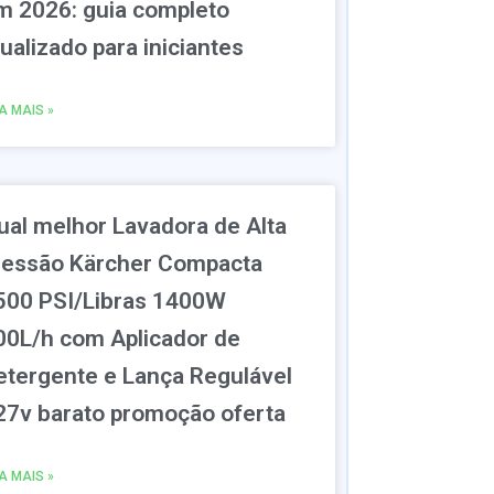
m 2026: guia completo
tualizado para iniciantes
IA MAIS »
ual melhor Lavadora de Alta
ressão Kärcher Compacta
500 PSI/Libras 1400W
00L/h com Aplicador de
etergente e Lança Regulável
27v barato promoção oferta
IA MAIS »