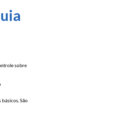
uia
ontrole sobre
?
 básicos. São