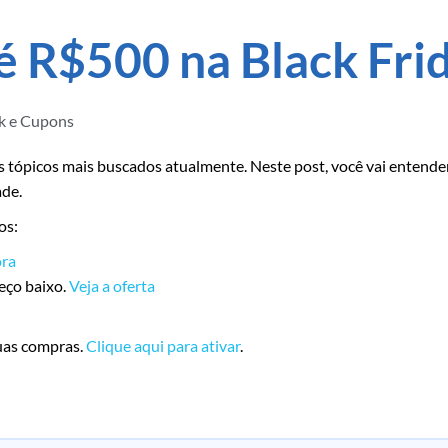
 R$500 na Black Fri
k e Cupons
 tópicos mais buscados atualmente. Neste post, você vai entender
ade.
os:
ra
reço baixo.
Veja a oferta
uas compras.
Clique aqui para ativar
.