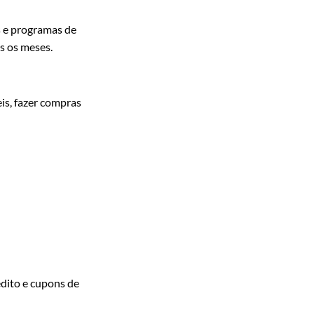
s e programas de
s os meses.
is, fazer compras
édito e cupons de