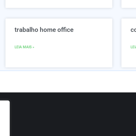
trabalho home office
c
LEIA MAIS »
LEI