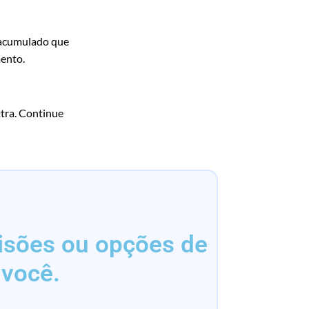
r acumulado que
mento.
xtra. Continue
isões ou opções de
 você.