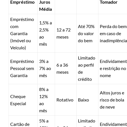
Empréstimo
Juros
Tomador
Média
Empréstimo
1,5% a
com
Até 70%
Perda do bem
2,5%
12 a 72
Garantia
do valor
em caso de
ao
meses
(Imóvel ou
do bem
inadimplência
mês
Veículo)
Limitado
Empréstimo
3% a
Endividamen
6 a 36
ao perfil
Pessoal sem
7% ao
e restrição no
meses
de
Garantia
mês
nome
crédito
8% a
Altos juros e
Cheque
12%
Rotativo
Baixo
risco de bola
Especial
ao
de neve
mês
5% a
Limitado
Cartão de
Endividamen